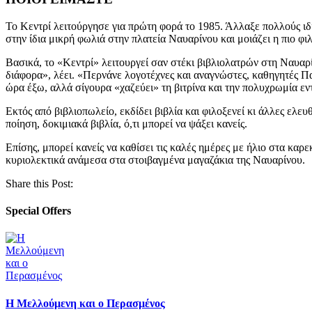
Το Κεντρί λειτούργησε για πρώτη φορά το 1985. Άλλαξε πολλούς ιδιο
στην ίδια μικρή φωλιά στην πλατεία Ναυαρίνου και μοιάζει η πιο φ
Βασικά, το «Κεντρί» λειτουργεί σαν στέκι βιβλιολατρών στη Ναυαρ
διάφορα», λέει. «Περνάνε λογοτέχνες και αναγνώστες, καθηγητές Πα
ώρα έξω, αλλά σίγουρα «χαζεύει» τη βιτρίνα και την πολυχρωμία εντός
Εκτός από βιβλιοπωλείο, εκδίδει βιβλία και φιλοξενεί κι άλλες ελευθ
ποίηση, δοκιμιακά βιβλία, ό,τι μπορεί να ψάξει κανείς.
Επίσης, μπορεί κανείς να καθίσει τις καλές ημέρες με ήλιο στα καρε
κυριολεκτικά ανάμεσα στα στοιβαγμένα μαγαζάκια της Ναυαρίνου.
Share this Post:
Special Offers
Η Μελλούμενη και ο Περασμένος