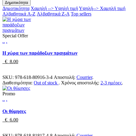
Δημοτικότητα
Δημοτικότητα
Χαμηλή --> Υψηλή τιμή
Υψηλή--> Χαμηλή τιμή
Αλβαβητικά A-Z
Αλβαβητικά Z-A
Top sellers
Special Offer
.
.
.
Η χώρα των παράδοξων πραγμάτων
€ 8.00
SKU:
978-618-80916-3-4
Αποστολή:
Courrier
.
Διαθεσιμότητα:
Out of stock
.
Χρόνος αποστολής:
2-3 ημέρες
.
Promo
.
.
.
Οι θύμησες
€ 6.00
SKU:
978-618-81817-4-8
Αποστολή:
Courrier
.