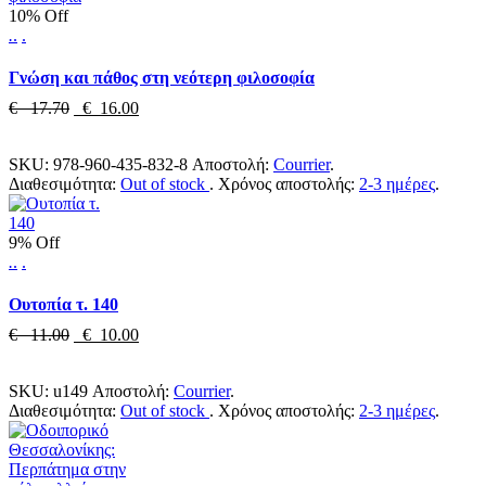
10% Off
.
.
.
Γνώση και πάθος στη νεότερη φιλοσοφία
€ 17.70
€ 16.00
SKU:
978-960-435-832-8
Αποστολή:
Courrier
.
Διαθεσιμότητα:
Out of stock
.
Χρόνος αποστολής:
2-3 ημέρες
.
9% Off
.
.
.
Ουτοπία τ. 140
€ 11.00
€ 10.00
SKU:
u149
Αποστολή:
Courrier
.
Διαθεσιμότητα:
Out of stock
.
Χρόνος αποστολής:
2-3 ημέρες
.