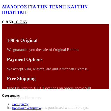
ΔΙΑΛΟΓΟΣ ΓΙΑ ΤΗΝ ΤΕΧΝΗ ΚΑΙ ΤΗΝ
ΠΟΛΙΤΙΚΗ
€ 8.50
€ 7.65
100% Original
We guarantee you the sale of Original Brands.
Payment Options
We accept Visa, MasterCard and American Express.
Free Shipping
Free Delivery to 100+ Locations on orders above $40.
Όροι χρήσης
30-Days Returns
Όροι χρήσης
Return or exchange items purchased within 30 days.
Προστασία δεδομένων