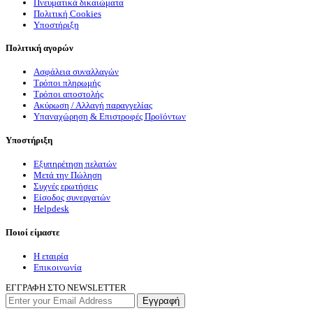
Πνευματικά δικαιώματα
Πολιτική Cookies
Υποστήριξη
Πολιτική αγορών
Ασφάλεια συναλλαγών
Τρόποι πληρωμής
Τρόποι αποστολής
Ακύρωση / Αλλαγή παραγγελίας
Υπαναχώρηση & Επιστροφές Προϊόντων
Υποστήριξη
Εξυπηρέτηση πελατών
Μετά την Πώληση
Συχνές ερωτήσεις
Είσοδος συνεργατών
Helpdesk
Ποιοί είμαστε
Η εταιρία
Επικοινωνία
ΕΓΓΡΑΦΗ ΣΤΟ NEWSLETTER
Εγγραφή