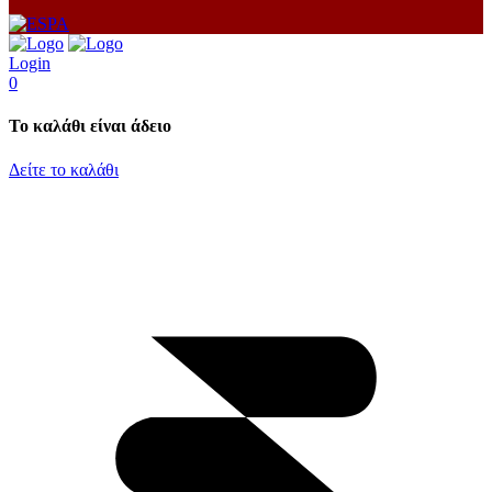
Cookies Στατιστικών
Συλλέγουν πληροφορίες σχετικά με τον τρόπο που οι
επισκέπτες χρησιμοποιούν τους Δικτυακούς μας Τόπους, για
Login
παράδειγμα, ποιες σελίδες επισκέπτονται συχνότερα και αν
0
λαμβάνουν μηνύματα σφαλμάτων από ιστοσελίδες. Αυτά τα
cookies συλλέγουν συγκεντρωτικές, ανώνυμες πληροφορίες
Το καλάθι είναι άδειο
που δεν ταυτοποιούν κάποιον επισκέπτη
yt
Δείτε το καλάθι
Marketing cookies
Τα μάρκετινγκ cookies χρησιμοποιούνται για την
παρακολούθηση επισκεπτών σε ιστότοπους. Η πρόθεση
είναι να εμφανιστούν διαφημίσεις που είναι συναφείς και
ελκυστικές για τον κάθε χρήστη και επομένως πιο
αποδοτικές για εκδότες και διαφημιστές τρίτων. Για
παράδειγμα μπορεί να χρησιμοποιηθούν για την αποστολή
στοχευμένης διαφήμισης/προσφορών ή την μέτρηση
αποτελεσματικότητας μιας διαφημιστικής καμπάνιας.
Αναλυτικά
Cookie
Provider
Description
Type
Expires
Applies the hover color to
120
Google
session
_ga
a particular row or cell
days
Indicates a successful or