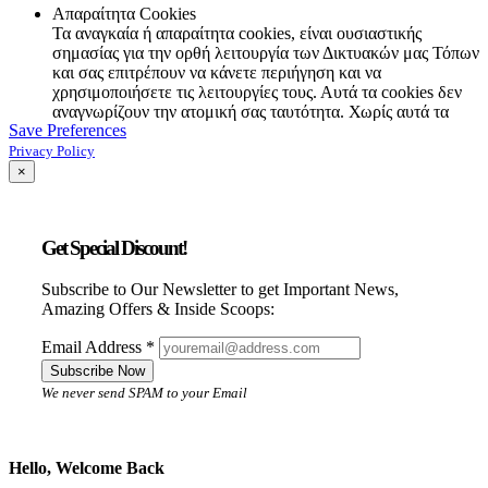
Απαραίτητα Cookies
Τα αναγκαία ή απαραίτητα cookies, είναι ουσιαστικής
σημασίας για την ορθή λειτουργία των Δικτυακών μας Τόπων
και σας επιτρέπουν να κάνετε περιήγηση και να
χρησιμοποιήσετε τις λειτουργίες τους. Αυτά τα cookies δεν
αναγνωρίζουν την ατομική σας ταυτότητα. Χωρίς αυτά τα
Save Preferences
cookies, δεν μπορούμε να προσφέρουμε αποτελεσματική
λειτουργία των Δικτυακών μας Τόπων. Γιά το λόγο αυτό και
Privacy Policy
για να συνεχίσεις την πλοήγησή σου, τα αποδέχεσαι
×
αυτόματα.
Αναλυτικά
Get Special Discount!
Cookie
Provider
Description
Type
Ex
Subscribe to Our Newsletter to get Important News,
Privacy
Amazing Offers & Inside Scoops:
kentribooks.gr
HTML
30 
websiteUsesCookies
Preferences
Enabling
Email Address
*
basic
Subscribe Now
functions to
We never send SPAM to your Email
kentribooks.gr
navigate
-
ses
PHPSESSID
and
accessthe
website
Hello, Welcome Back
Indicates a