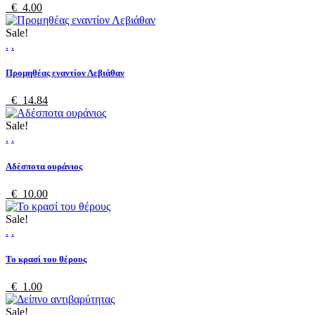
€ 4.00
Sale!
.
.
Προμηθέας εναντίον Λεβιάθαν
€ 14.84
Sale!
.
.
Αδέσποτα ουράνιος
€ 10.00
Sale!
.
.
Το κρασί του θέρους
€ 1.00
Sale!