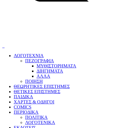
Google
session
1 day
_gat
positive action
Indicates a neutral
Google
informative change or
session
1 day
_gid
action
vm
Αταξινόμητα Cookies
Τα αταξινόμητα cookies είναι τα cookies που είναι σε στάδιο
ταξινόμησης, από κοινού με τους παρόχους μεμονωμένων
cookies.
ga
ΛΟΓΟΤΕΧΝΙΑ
ΠΕΖΟΓΡΑΦΙΑ
ΜΥΘΙΣΤΟΡΗΜΑΤΑ
ΔΙΗΓΗΜΑΤΑ
ΑΛΛΑ
ΠΟΙΗΣΗ
ΘΕΩΡΗΤΙΚΕΣ ΕΠΙΣΤΗΜΕΣ
ΘΕΤΙΚΕΣ ΕΠΙΣΤΗΜΕΣ
ΠΑΙΔΙΚΑ
ΧΑΡΤΕΣ & ΟΔΗΓΟΙ
COMICS
ΠΕΡΙΟΔΙΚΑ
ΠΟΛΙΤΙΚΑ
ΛΟΓΟΤΕΝΙΚΑ
ΕΚΔΟΣΕΙΣ