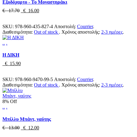
Εξοδόχαρτο - Το Μοναστηράκι
€ 17.70
€ 16.00
SKU:
978-960-435-827-4
Αποστολή:
Courrier
.
Διαθεσιμότητα:
Out of stock
.
Χρόνος αποστολής:
2-3 ημέρες
.
.
.
.
Η ΔΙΚΗ
€ 15.90
SKU:
978-960-9470-99-5
Αποστολή:
Courrier
.
Διαθεσιμότητα:
Out of stock
.
Χρόνος αποστολής:
2-3 ημέρες
.
8% Off
.
.
.
Μπίλλυ Μπάντ, ναύτης
€ 13.00
€ 12.00