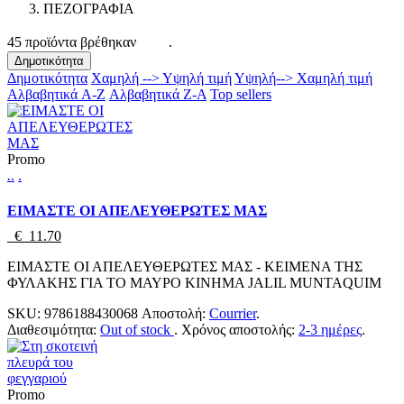
ΠΕΖΟΓΡΑΦΙΑ
45 προϊόντα βρέθηκαν
.
Δημοτικότητα
Δημοτικότητα
Χαμηλή --> Υψηλή τιμή
Υψηλή--> Χαμηλή τιμή
Αλβαβητικά A-Z
Αλβαβητικά Z-A
Top sellers
Promo
.
.
.
ΕΙΜΑΣΤΕ ΟΙ ΑΠΕΛΕΥΘΕΡΩΤΕΣ ΜΑΣ
€ 11.70
ΕΙΜΑΣΤΕ ΟΙ ΑΠΕΛΕΥΘΕΡΩΤΕΣ ΜΑΣ - ΚΕΙΜΕΝΑ ΤΗΣ
ΦΥΛΑΚΗΣ ΓΙΑ ΤΟ ΜΑΥΡΟ ΚΙΝΗΜΑ JALIL MUNTAQUIM
SKU:
9786188430068
Αποστολή:
Courrier
.
Διαθεσιμότητα:
Out of stock
.
Χρόνος αποστολής:
2-3 ημέρες
.
Promo