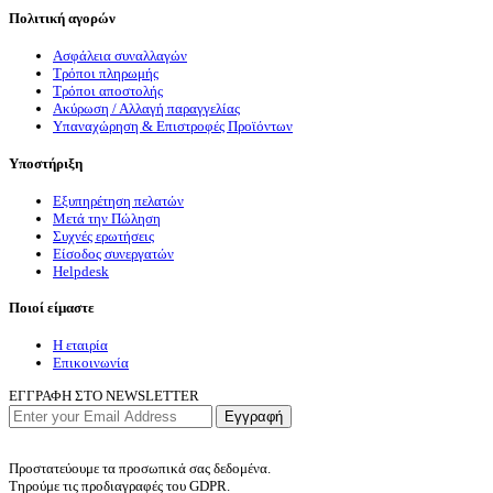
Πολιτική αγορών
Ασφάλεια συναλλαγών
Τρόποι πληρωμής
Τρόποι αποστολής
Ακύρωση / Αλλαγή παραγγελίας
Υπαναχώρηση & Επιστροφές Προϊόντων
Υποστήριξη
Εξυπηρέτηση πελατών
Μετά την Πώληση
Συχνές ερωτήσεις
Είσοδος συνεργατών
Helpdesk
Ποιοί είμαστε
Η εταιρία
Επικοινωνία
ΕΓΓΡΑΦΗ ΣΤΟ NEWSLETTER
Εγγραφή
Προστατεύουμε τα προσωπικά σας δεδομένα.
Τηρούμε τις προδιαγραφές του GDPR.