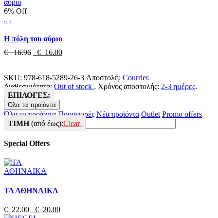
6% Off
.
.
.
Η πόλη του αύριο
€ 16.96
€ 16.00
SKU:
978-618-5289-26-3
Αποστολή:
Courrier
.
Διαθεσιμότητα:
Out of stock
.
Χρόνος αποστολής:
2-3 ημέρες
.
ΕΠΙΛΟΓΕΣ:
Όλα τα προϊόντα
Όλα τα προϊόντα
Προσφορές
Νέα προϊόντα
Outlet
Promo offers
ΤΙΜΗ
(από έως):
Clear
Special Offers
ΤΑ ΑΘΗΝΑΙΚΑ
€ 22.00
€ 20.00