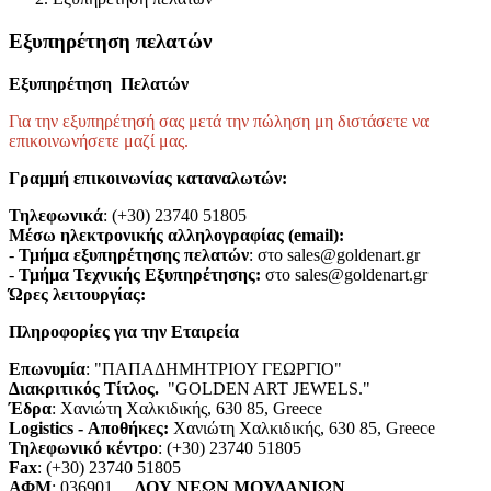
Εξυπηρέτηση πελατών
Εξυπηρέτηση Πελατών
Για την εξυπηρέτησή σας μετά την πώληση μη διστάσετε να
επικοινωνήσετε μαζί μας.
Γραμμή επικοινωνίας καταναλωτών:
Τηλεφωνικά
: (+30) 23740 51805
Μέσω ηλεκτρονικής αλληλογραφίας (email):
-
Τμήμα εξυπηρέτησης πελατών
: στο sales@goldenart.gr
-
Τμήμα Τεχνικής Εξυπηρέτησης:
στο sales@goldenart.gr
Ώρες λειτουργίας:
Πληροφορίες για την Εταιρεία
Επωνυμία
: "ΠΑΠΑΔΗΜΗΤΡΙΟΥ ΓΕΩΡΓΙΟ"
Διακριτικός Τίτλος.
"GOLDEN ART JEWELS."
Έδρα
: Χανιώτη Χαλκιδικής, 630 85, Greece
Logistics - Αποθήκες:
Χανιώτη Χαλκιδικής, 630 85, Greece
Τηλεφωνικό κέντρο
: (+30) 23740 51805
Fax
: (+30) 23740 51805
ΑΦΜ
: 036901
,
ΔΟΥ ΝΕΩΝ ΜΟΥΔΑΝΙΩΝ