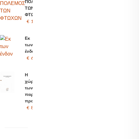
ΠΟΛΕΜΟΣ
ΤΩΝ
ΦΤΩΧΩΝ
€ 12.00
Εκ
των
ένδον
€ 6.00
Η
χώρα
των
παράδοξων
πραγμάτων
€ 8.00