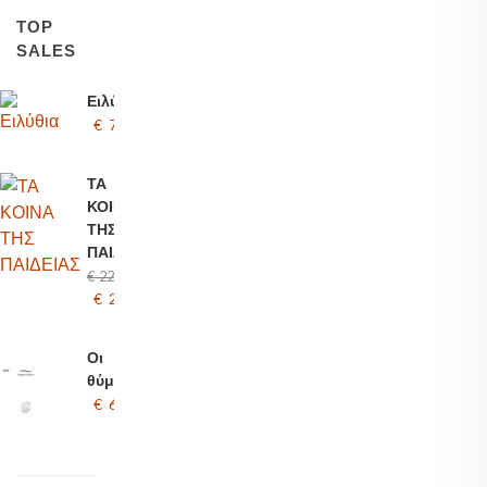
TOP
SALES
Ειλύθια
€ 7.46
ΤΑ
ΚΟΙΝΑ
ΤΗΣ
ΠΑΙΔΕΙΑΣ
€ 22.26
€ 20.00
Οι
θύμησες
€ 6.00