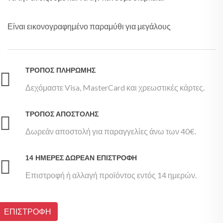
Εί­ναι ει­κο­νο­γρα­φη­μέ­νο πα­ρα­μύ­θι για με­γά­λους
ΤΡΌΠΟΣ ΠΛΗΡΩΜΉΣ
Δεχόμαστε Visa, MasterCard και χρεωστικές κάρτες.
ΤΡΌΠΟΣ ΑΠΟΣΤΟΛΉΣ
Δωρεάν αποστολή για παραγγελίες άνω των 40€.
14 ΗΜΈΡΕΣ ΔΩΡΕΆΝ ΕΠΙΣΤΡΟΦΉ
Επιστροφή ή αλλαγή προϊόντος εντός 14 ημερών.
ΕΠΙΣΤΡΟΦΗ