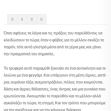
Όταν αφή­νεις τα λό­για και τις πρά­ξεις του πα­ρελ­θό­ντος να
κλει­δώ­σουν το τώ­ρα, όταν ο φό­βος για το μέλ­λον σκιά­ζει το
πα­ρόν, τό­τε αυ­τό γλι­στρά μέ­σα από τα χέ­ρια μας και χά­νει
την πραγ­μα­τι­κή του ση­μα­σία...
Το τρυ­φε­ρό αυ­τό πα­ρα­μύ­θι ξε­κι­νά­ει σε ένα αυ­το­κί­νη­το και τε­
λειώ­νει με ένα φεγ­γά­ρι. Και υπάρ­χουν στη μέ­ση λί­μνες, αστέ­
ρια, ου­ρά­νια τό­ξα, ανε­μο­στρό­βι­λοι, πό­λεις που κοι­μού­νται,
δά­ση και άγριες θά­λασ­σες, ένας άντρας και μια γυ­ναί­κα που
ερω­τεύ­ο­νται. Ακου­μπά­ει το πα­ρελ­θόν και το μέλ­λον αλ­λά
αγκα­λιά­ζει το τώ­ρα, τη στιγ­μή. Και τον τρό­πο που μπο­ρού­με
να την ανοί­ξου­με και να την κά­νου­με διάρ­κεια.