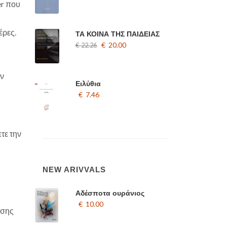
er που
έρες.
ΤΑ ΚΟΙΝΑ ΤΗΣ ΠΑΙΔΕΙΑΣ
€ 20.00
€ 22.26
ην
Ειλύθια
€ 7.46
τε την
NEW ARIVVALS
Αδέσποτα ουράνιος
€ 10.00
εσης