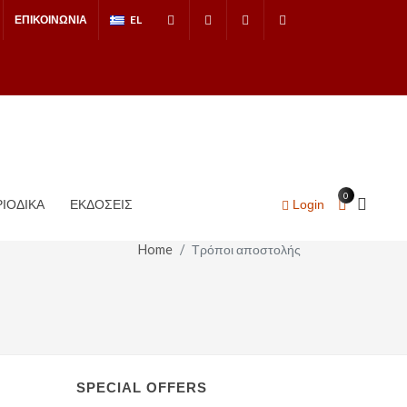
ΕΠΙΚΟΙΝΩΝΙΑ
EL
Facebook
Instagram
+30.2310.275349
tokentribooks@gm
0
ΙΟΔΙΚΑ
ΕΚΔΟΣΕΙΣ
Login
Home
Τρόποι αποστολής
SPECIAL OFFERS