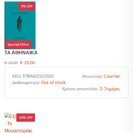
9% Off
Special Offer
ΤΑ ΑΘΗΝΑΙΚΑ
€ 20.00
€ 22.00
SKU:
9789602507650
Αποστολή:
Courrier
.
Διαθεσιμότητα:
Out of stock
.
Χρόνος αποστολής:
2-3 ημέρες
.
10% Off