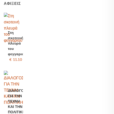
ΑΦΊΞΕΙΣ
Στη
σκοτεινή
πλευρά
του
φεγγαριού
€ 11.10
ΔΙΑΛΟΓΟΣ
ΓΙΑ ΤΗΝ
ΤΕΧΝΗ
ΚΑΙ ΤΗΝ
ΠΟΛΙΤΙΚΗ