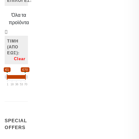
ΕΠΙΛΟΓΕΣ:
Όλα τα
προϊόντα
ΤΙΜΗ
(ΑΠΌ
ΈΩΣ):
Clear
€1
€70
1
18
36
53
70
SPECIAL
OFFERS