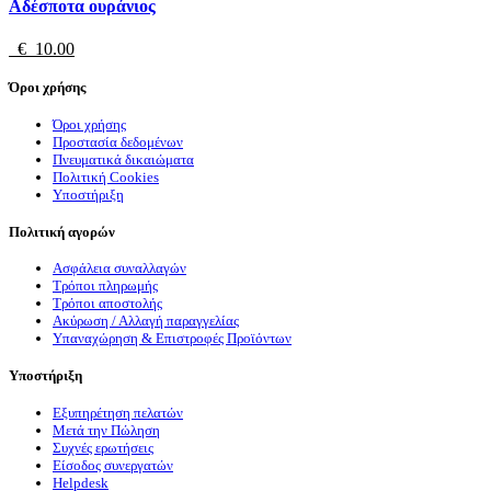
Αδέσποτα ουράνιος
€ 10.00
Όροι χρήσης
Όροι χρήσης
Προστασία δεδομένων
Πνευματικά δικαιώματα
Πολιτική Cookies
Υποστήριξη
Πολιτική αγορών
Ασφάλεια συναλλαγών
Τρόποι πληρωμής
Τρόποι αποστολής
Ακύρωση / Αλλαγή παραγγελίας
Υπαναχώρηση & Επιστροφές Προϊόντων
Υποστήριξη
Εξυπηρέτηση πελατών
Μετά την Πώληση
Συχνές ερωτήσεις
Είσοδος συνεργατών
Helpdesk