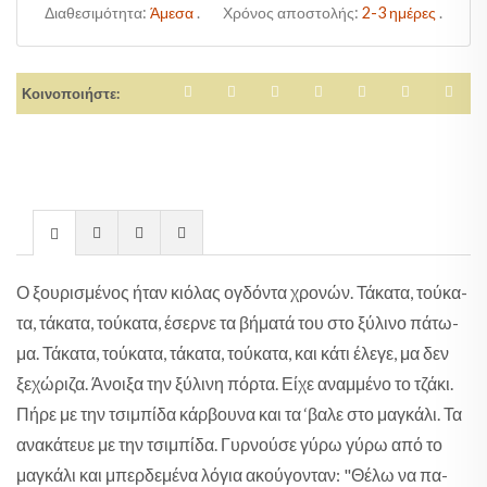
Διαθεσιμότητα:
Άμεσα
.
Χρόνος αποστολής:
2-3 ημέρες
.
Κοινοποιήστε:
Ο ξου­ρι­σμέ­νος ήταν κιό­λας ογδό­ντα χρο­νών. Τά­κα­τα, τού­κα­
τα, τά­κα­τα, τού­κα­τα, έσερ­νε τα βή­μα­τά του στο ξύ­λι­νο πά­τω­
μα. Τά­κα­τα, τού­κα­τα, τά­κα­τα, τού­κα­τα, και κά­τι έλε­γε, μα δεν
ξε­χώ­ρι­ζα. Άνοι­ξα την ξύ­λι­νη πόρ­τα. Εί­χε αναμ­μέ­νο το τζά­κι.
Πή­ρε με την τσι­μπί­δα κάρ­βου­να και τα ‘βα­λε στο μα­γκά­λι. Τα
ανα­κά­τευε με την τσι­μπί­δα. Γυρ­νού­σε γύ­ρω γύ­ρω από το
μα­γκά­λι και μπερ­δε­μέ­να λό­για ακού­γο­νταν: "Θέ­λω να πα­