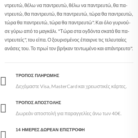
ντρευ­τώ, θέ­λω να πα­ντρευ­τώ, θέ­λω να πα­ντρευ­τώ, θα πα­
ντρευ­τώ, θα πα­ντρευ­τώ, θα πα­ντρευ­τώ, τώ­ρα θα πα­ντρευ­τώ,
τώ­ρα θα πα­ντρευ­τώ, τώ­ρα θα πα­ντρευ­τώ". Και όλο γυρ­νού­
σε γύ­ρω από το μα­γκά­λι. "Τώ­ρα στα ογδό­ντα σκα­τά θα πα­
ντρευ­τείς", του εί­πα. Ο ξου­ρι­σμέ­νος έπαιρ­νε τις τε­λευ­ταί­ες
ανά­σες του. Το πρωί τον βρή­καν τε­ντω­μέ­νο και απά­ντρευ­το".
ΤΡΌΠΟΣ ΠΛΗΡΩΜΉΣ
Δεχόμαστε Visa, MasterCard και χρεωστικές κάρτες.
ΤΡΌΠΟΣ ΑΠΟΣΤΟΛΉΣ
Δωρεάν αποστολή για παραγγελίες άνω των 40€.
14 ΗΜΈΡΕΣ ΔΩΡΕΆΝ ΕΠΙΣΤΡΟΦΉ